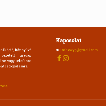
Kapcsolat
unikáció, könnyűvé
info.cwyp@gmail.com
 vezetett magán
ine vagy telefonos
nt lefoglalására.
ozása