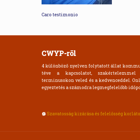
Caro testimonio
CWYP-röl
4 különböző nyelven folytatott állat komm
téve a kapcsolatot, szakértelemmel
terminusokon veled és a kedvenceddel. Onl
egyeztetés a számodra legmegfelelőbb időpo
Szavatosság kizárása és felelősség korlát