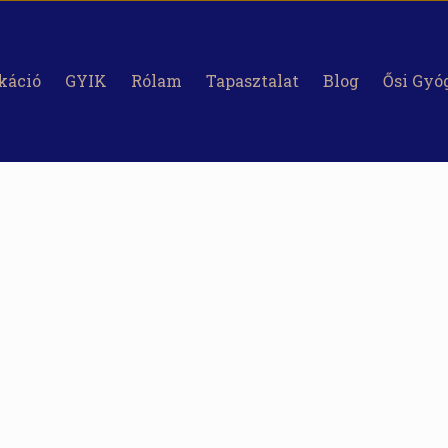
káció
GYIK
Rólam
Tapasztalat
Blog
Ősi Gyó